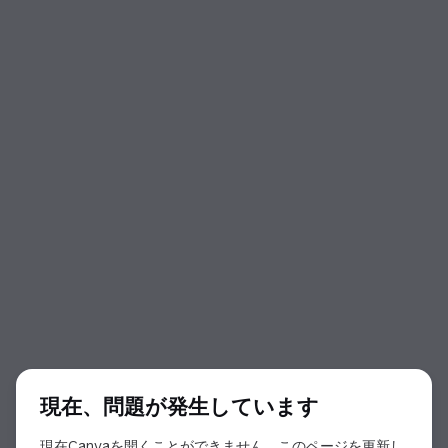
ダイアログの開始
現在、問題が発生しています
現在Canvaを開くことができません。このページを更新し