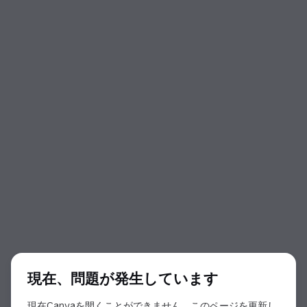
ダイアログの開始
現在、問題が発生しています
現在Canvaを開くことができません。このページを更新し