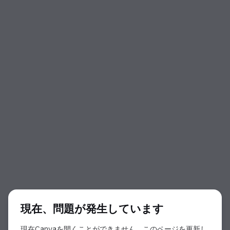
ダイアログの開始
現在、問題が発生しています
現在Canvaを開くことができません。このページを更新し