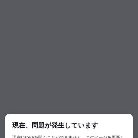
ダイアログの開始
現在、問題が発生しています
現在Canvaを開くことができません。このページを更新し