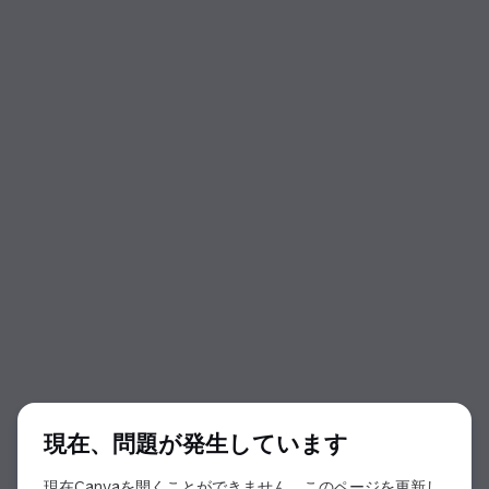
ダイアログの開始
現在、問題が発生しています
現在Canvaを開くことができません。このページを更新し