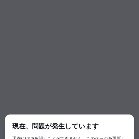
ダイアログの開始
現在、問題が発生しています
現在Canvaを開くことができません。このページを更新し