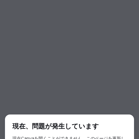
ダイアログの開始
現在、問題が発生しています
現在Canvaを開くことができません。このページを更新し