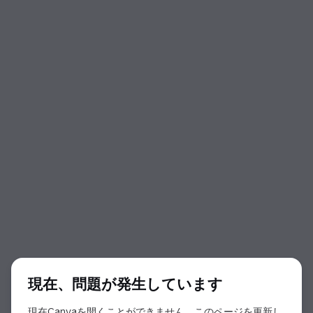
ダイアログの開始
現在、問題が発生しています
現在Canvaを開くことができません。このページを更新し