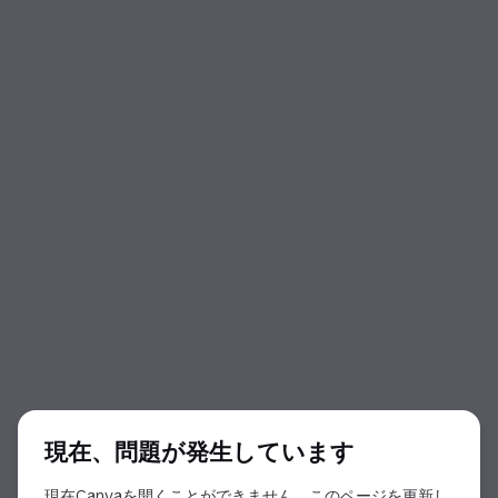
ダイアログの開始
現在、問題が発生しています
現在Canvaを開くことができません。このページを更新し