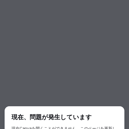
ダイアログの開始
現在、問題が発生しています
現在Canvaを開くことができません。このページを更新し