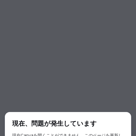
ダイアログの開始
現在、問題が発生しています
現在Canvaを開くことができません。このページを更新し