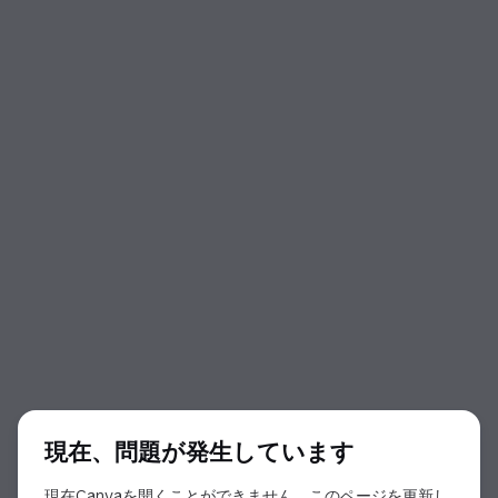
ダイアログの開始
現在、問題が発生しています
現在Canvaを開くことができません。このページを更新し