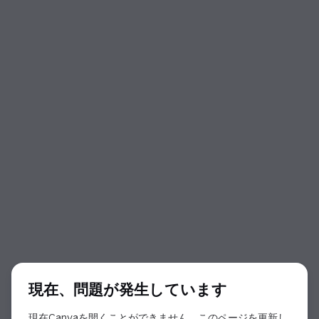
ダイアログの開始
現在、問題が発生しています
現在Canvaを開くことができません。このページを更新し