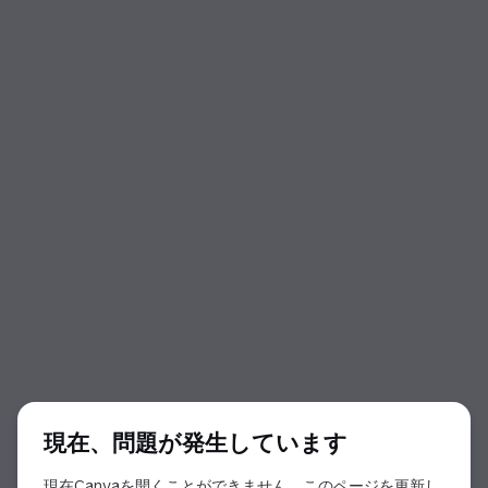
ダイアログの開始
現在、問題が発生しています
現在Canvaを開くことができません。このページを更新し