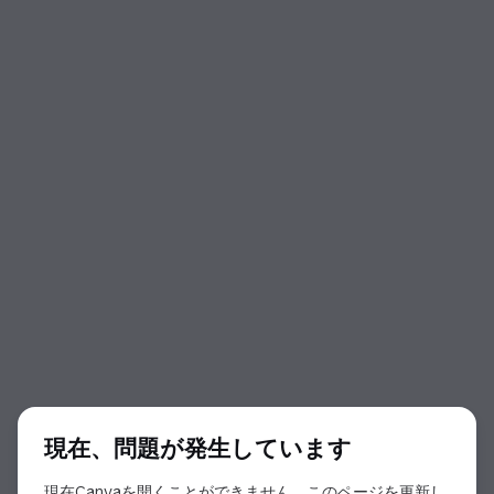
ダイアログの開始
現在、問題が発生しています
現在Canvaを開くことができません。このページを更新し