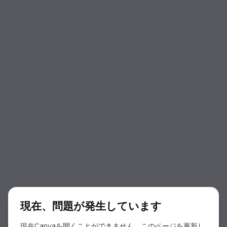
ダイアログの開始
現在、問題が発生しています
現在Canvaを開くことができません。このページを更新し