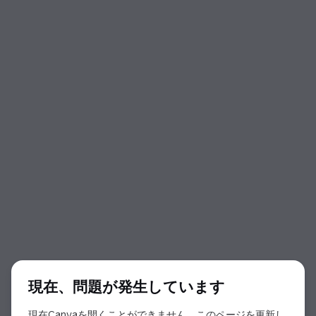
ダイアログの開始
現在、問題が発生しています
現在Canvaを開くことができません。このページを更新し