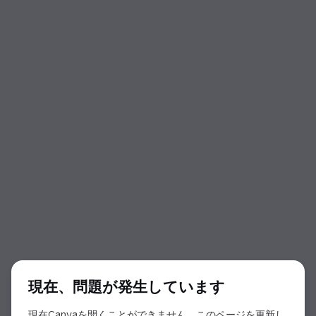
ダイアログの開始
現在、問題が発生しています
現在Canvaを開くことができません。このページを更新し