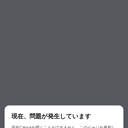
ダイアログの開始
現在、問題が発生しています
現在Canvaを開くことができません。このページを更新し