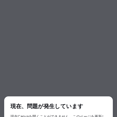
ダイアログの開始
現在、問題が発生しています
現在Canvaを開くことができません。このページを更新し