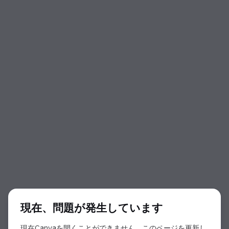
ダイアログの開始
現在、問題が発生しています
現在Canvaを開くことができません。このページを更新し