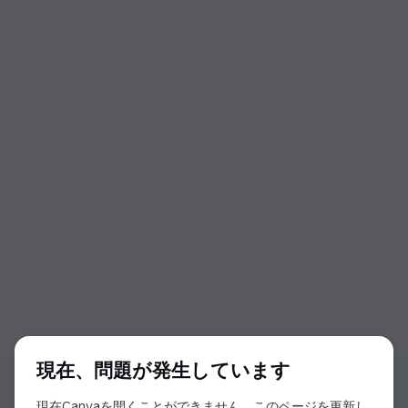
ダイアログの開始
現在、問題が発生しています
現在Canvaを開くことができません。このページを更新し