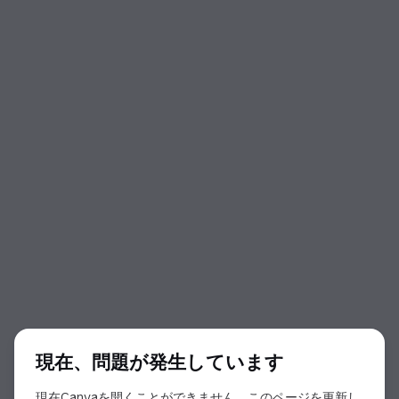
ダイアログの開始
現在、問題が発生しています
現在Canvaを開くことができません。このページを更新し